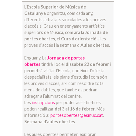
L’
Escola Superior de Música de
Catalunya
organitza, com cada any,
diferents activitats vinculades a les proves
d’accés al Grau en ensenyaments artístics
superiors de Música, com ara la
Jornada de
portes obertes
, el
Curs d’orientació
a les
proves d’accés i la setmana d’
Aules obertes
.
Enguany, La
Jornada de portes
obertes
tindrà lloc el
dissabte 22 de febrer
i
permetrà visitar l’Escola, conèixer l’oferta
d’especialitats, els plans d’estudis i com són
les proves d’accés, així com resoldre tota
mena de dubtes, que també es podran
adreçar a l’alumnat del centre.
Les
inscripcions
per poder assistir-hi es
poden realitzar
del 3 al 16 de febrer
. Més
informació a:
portesobertes@esmuc.cat
.
Setmana d’aules obertes
Les aules obertes permeten explorar