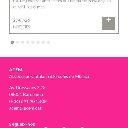
(ACEM) estarà tancada des de l’última setmana de juliol i
durant tot el mes…
27/07/26
NOTÍCIES
2
3
4
5
6
7
8
ACEM
Associació Catalana d’Escoles de Música
Av. Drassanes 3, 3r
08001 Barcelona
(+34) 691 90 13 08
acem@acem.cat
Segueix-nos