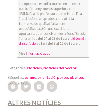
les opcions d’estudiar música en un centre
públic d’ensenyaments superiors com
l’ESMUC, amb professorat de primera línia i
instal·lacions adaptades a una oferta
formativa de qualitat i altament
especialitzada. Són una excel·lent
oportunitat per conèixer més a fons l’Escola
i tindran lloc
del 24 al 28 de febrer
.
El termini
d’inscripció
es farà
del 3 al 12 de febrer
.
Més
informació aquí.
Categories:
Notícies
,
Notícies del Sector
Etiquetes:
esmuc
,
orientació
,
portes obertes
Compartir a:
ALTRES NOTÍCIES