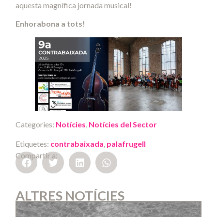
aquesta magnífica jornada musical!
Enhorabona a tots!
Categories:
Notícies
,
Notícies del Sector
Etiquetes:
contrabaixada
,
palafrugell
Compartir a:
ALTRES NOTÍCIES