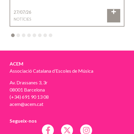
27/07/26
NOTÍCIES
2
3
4
5
6
7
8
ACEM
Associació Catalana d’Escoles de Música
Av. Drassanes 3, 3r
08001 Barcelona
(+34) 691 90 13 08
acem@acem.cat
Segueix-nos