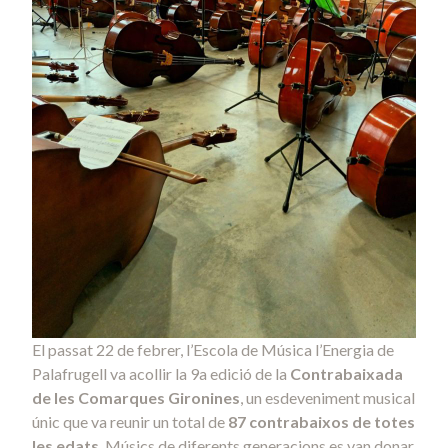
El passat 22 de febrer, l’Escola de Música l’Energia de
Palafrugell va acollir la 9a edició de la
Contrabaixada
de les Comarques Gironines
, un esdeveniment musical
únic que va reunir un total de
87 contrabaixos de totes
les edats
. Músics de diferents generacions es van donar