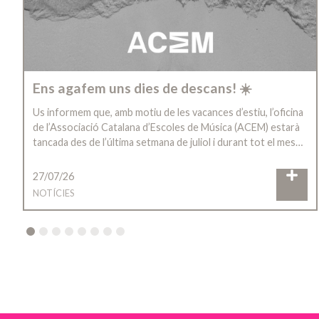
Ens agafem uns dies de descans! ☀️
Us informem que, amb motiu de les vacances d’estiu, l’oficina
de l’Associació Catalana d’Escoles de Música (ACEM) estarà
tancada des de l’última setmana de juliol i durant tot el mes…
27/07/26
NOTÍCIES
2
3
4
5
6
7
8