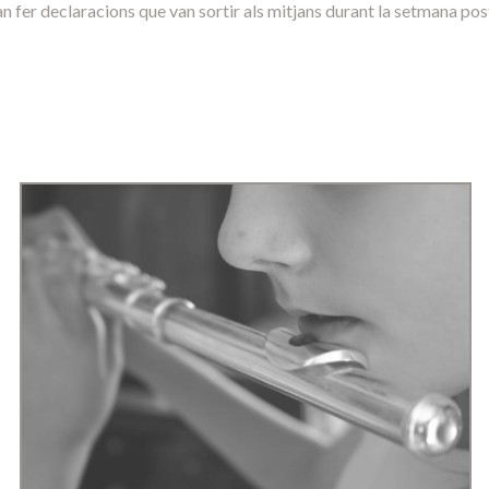
n fer declaracions que van sortir als mitjans durant la setmana po