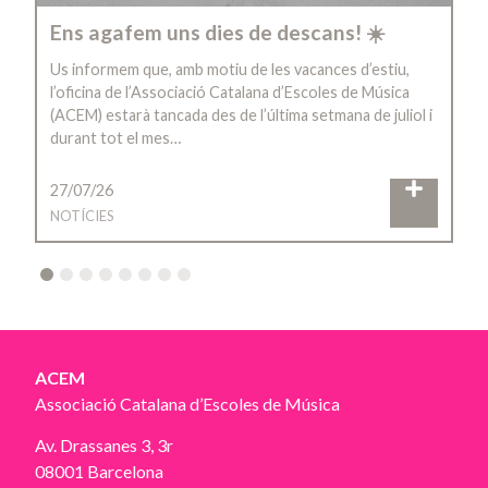
Ens agafem uns dies de descans! ☀️
Us informem que, amb motiu de les vacances d’estiu,
l’oficina de l’Associació Catalana d’Escoles de Música
(ACEM) estarà tancada des de l’última setmana de juliol i
durant tot el mes…
27/07/26
NOTÍCIES
2
3
4
5
6
7
8
ACEM
Associació Catalana d’Escoles de Música
Av. Drassanes 3, 3r
08001 Barcelona