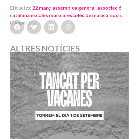
Etiquetes:
22 març
,
assemblea general
,
associació
catalana escoles múisca
,
escoles de música
,
socis
Compartir a:
ALTRES NOTÍCIES