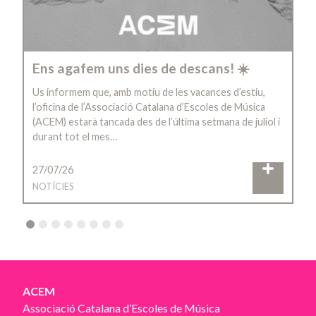
Ens agafem uns dies de descans! ☀️
Us informem que, amb motiu de les vacances d’estiu,
l’oficina de l’Associació Catalana d’Escoles de Música
(ACEM) estarà tancada des de l’última setmana de juliol i
durant tot el mes…
27/07/26
NOTÍCIES
2
3
4
5
6
7
8
ACEM
Associació Catalana d’Escoles de Música