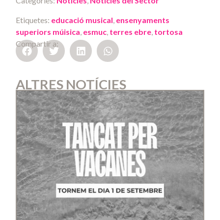
Categories:
Notícies
,
Notícies del Sector
Etiquetes:
educació musical
,
ensenyaments
superiors múisica
,
esmuc
,
terres ebre
,
tortosa
Compartir a:
ALTRES NOTÍCIES