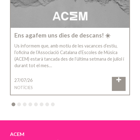
Ens agafem uns dies de descans! ☀️
Us informem que, amb motiu de les vacances d’estiu,
l’oficina de l’Associació Catalana d’Escoles de Música
(ACEM) estarà tancada des de l’última setmana de juliol i
durant tot el mes…
27/07/26
NOTÍCIES
2
3
4
5
6
7
8
ACEM