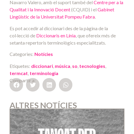
Navarro Valero, amb el suport també del
Centre per a la
Qualitat i la Innovació Docent
(CQUID) i el
Gabinet
Lingüístic de la Universitat Pompeu Fabra
.
Es pot accedir al diccionari des de la pàgina de la
col·lecció de
Diccionaris en Línia
, que ofereix més de
setanta repertoris terminològics especialitzats.
Categories:
Notícies
Etiquetes:
diccionari
,
música
,
so
,
tecnologies
,
termcat
,
terminologia
Compartir a:
ALTRES NOTÍCIES