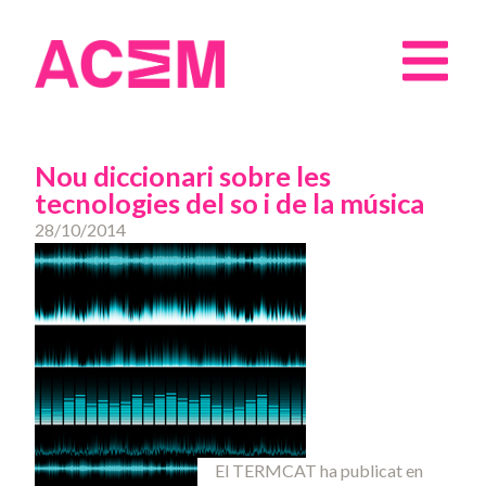
Nou diccionari sobre les
tecnologies del so i de la música
28/10/2014
El TERMCAT ha publicat en