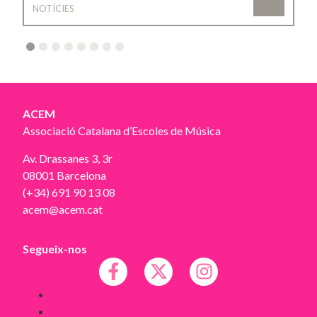
NOTÍCIES
2
3
4
5
6
7
8
ACEM
Associació Catalana d’Escoles de Música
Av. Drassanes 3, 3r
08001 Barcelona
(+34) 691 90 13 08
acem@acem.cat
Segueix-nos
Avís legal
Política de Cookies