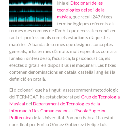
línia el
Diccionari de les
tecnologies del so i de la
música
, que recull 247 fitxes
terminològiques referents als
termes més comuns de l’àmbit que necessiten conèixer
tant els professionals com els estudiants d’aquestes
matèries. A banda de termes que designen conceptes
generals, hi ha termes d’àmbits molt específics com ara
l’anàlisi i síntesi de so, l’acústica, la psicoacústica, els
efectes digitals, els dispositius i el maquinari. Les fitxes
contenen denominacions en català, castellà i anglès i la
definició en català.
El diccionari, que ha tingut l’assessorament metodològic
del TERMCAT, ha estat elaborat pel
Grup de Tecnologia
Musical
del
Departament de Tecnologies de la
Informació i les Comunicacions
i l’
Escola Superior
Politècnica
de la Universitat Pompeu Fabra, i ha estat
coordinat per Emilia Gómez Gutiérrez i Felipe Luis