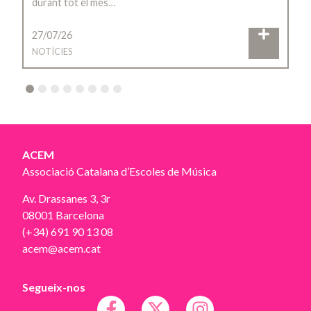
durant tot el mes…
27/07/26
NOTÍCIES
2
3
4
5
6
7
8
ACEM
Associació Catalana d’Escoles de Música
Av. Drassanes 3, 3r
08001 Barcelona
(+34) 691 90 13 08
acem@acem.cat
Segueix-nos