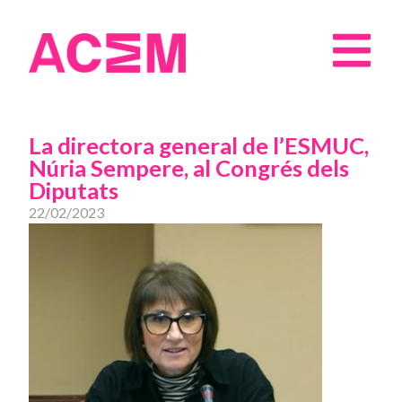
La directora general de l’ESMUC,
Núria Sempere, al Congrés dels
Diputats
22/02/2023