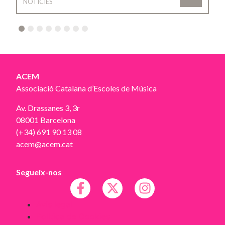
NOTÍCIES
2
3
4
5
6
7
8
ACEM
Associació Catalana d’Escoles de Música
Av. Drassanes 3, 3r
08001 Barcelona
(+34) 691 90 13 08
acem@acem.cat
Segueix-nos
Avís legal
Política de Cookies