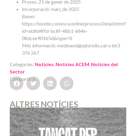
Proves: 21 de gener de 2025
Incorporació: març de 2025
Bases:
https://torello.convoca.online/processDetail.html?
id=ab8d4ffd-bc8f-48b1-684e-
08dcee90165d&type=0
Més informació: medinaod@ajtorello.cat o 663
376 267
Categories:
Notícies
,
Notícies ACEM
,
Notícies del
Sector
Compartir a:
ALTRES NOTÍCIES