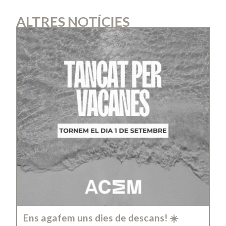
ALTRES NOTÍCIES
Ens agafem uns dies de descans! ☀️