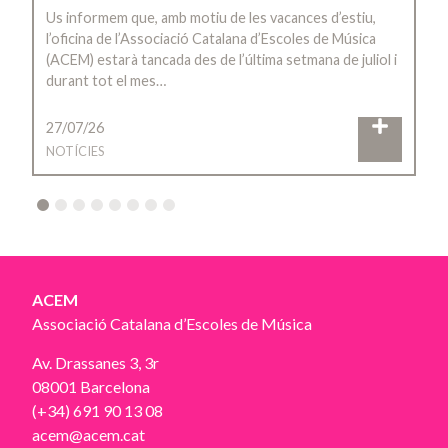
Us informem que, amb motiu de les vacances d’estiu,
l’oficina de l’Associació Catalana d’Escoles de Música
(ACEM) estarà tancada des de l’última setmana de juliol i
durant tot el mes…
27/07/26
NOTÍCIES
2
3
4
5
6
7
8
ACEM
Associació Catalana d’Escoles de Música
Av. Drassanes 3, 3r
08001 Barcelona
(+34) 691 90 13 08
acem@acem.cat