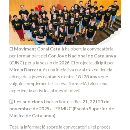
El
Moviment Coral Català
ha obert la convocatòria
per formar part del
Cor Jove Nacional de Catalunya
(CJNC)
per a la sessió de
2026
. El projecte, dirigit per
Mireia Barrera
, és una iniciativa coral d’excel·lència
adreçada a joves cantants d’entre
18 i 28 anys
que
vulguin complementar la seva formació i viure una
experiència artística al més alt nivell.
🗓️
Les audicions
tindran lloc els dies
21, 22 i 23 de
novembre de 2025
a l’
ESMUC (Escola Superior de
Música de Catalunya)
.
Tota la informació sobre la convocatòria i el procés