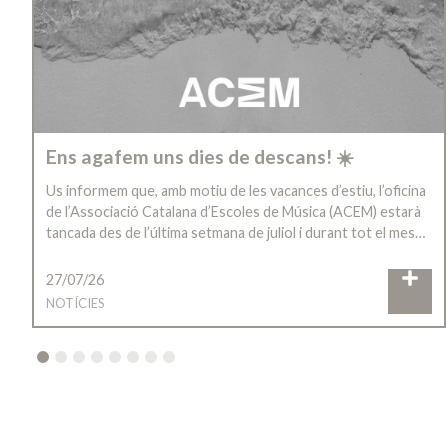
Ens agafem uns dies de descans! ☀️
Us informem que, amb motiu de les vacances d’estiu, l’oficina
de l’Associació Catalana d’Escoles de Música (ACEM) estarà
tancada des de l’última setmana de juliol i durant tot el mes…
27/07/26
NOTÍCIES
2
3
4
5
6
7
8