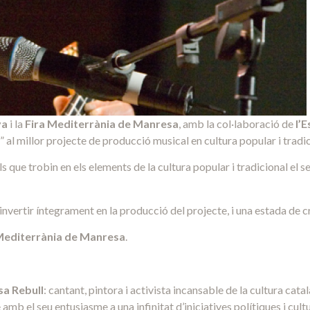
ya
i la
Fira Mediterrània de Manresa
,
amb la col·laboració de
l’
al millor projecte de producció musical en cultura popular i tradic
ls que trobin en els elements de la cultura popular i tradicional el 
’invertir íntegrament en la producció del projecte, i una estada de c
Mediterrània de Manresa
.
sa Rebull
: cantant, pintora i activista incansable de la cultura catala
amb el seu entusiasme a una infinitat d’iniciatives polítiques i cultu