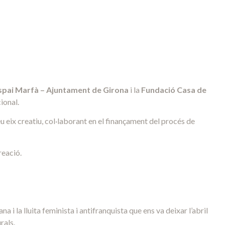
Espai Marfà – Ajuntament de Girona
i la
Fundació Casa de
ional.
seu eix creatiu, col·laborant en el finançament del procés de
reació.
na i la lluita feminista i antifranquista que ens va deixar l’abril
rals.