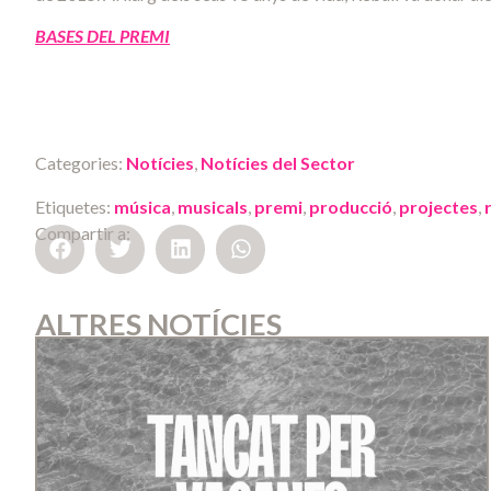
BASES DEL PREMI
Categories:
Notícies
,
Notícies del Sector
Etiquetes:
música
,
musicals
,
premi
,
producció
,
projectes
,
Compartir a:
ALTRES NOTÍCIES