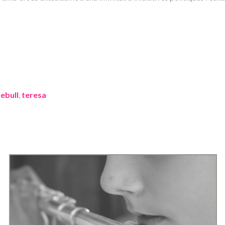
rebull
,
teresa