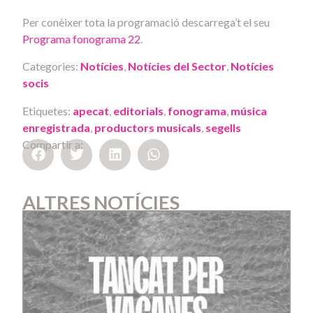
Per conèixer tota la programació descarrega’t el seu
Programa fonograma 22
.
Categories:
Notícies
,
Notícies del Sector
,
Notícies
socis
Etiquetes:
apecat
,
editorials
,
fonograma
,
música
enregistrada
,
productors musicals
,
segells
Compartir a:
ALTRES NOTÍCIES