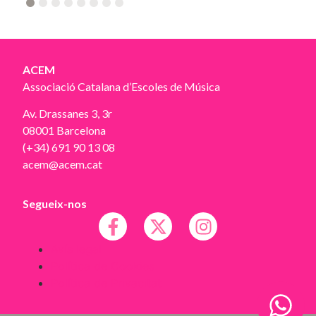
2
3
4
5
6
7
8
ACEM
Associació Catalana d’Escoles de Música
Av. Drassanes 3, 3r
08001 Barcelona
(+34) 691 90 13 08
acem@acem.cat
Segueix-nos
Avís legal
Política de Cookies
Política de Privacitat