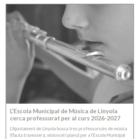
L’Escola Municipal de Música de Linyola
cerca professorat per al curs 2026-2027
L’Ajuntament de Linyola busca tres professors/es de música
(flauta travessera, violoncel i piano) per a l’Escola Municipal