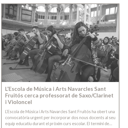
L’Escola de Música i Arts Navarcles Sant
Fruitós cerca professorat de Saxo/Clarinet
i Violoncel
L’Escola de Música i Arts Navarcles Sant Fruitós ha obert una
convocatòria urgent per incorporar dos nous docents al seu
equip educatiu durant el pròxim curs escolar. El termini de…