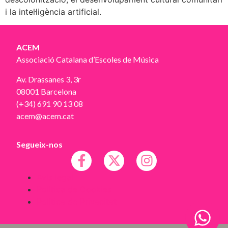
i la intel·ligència artificial.
ACEM
Associació Catalana d’Escoles de Música
Av. Drassanes 3, 3r
08001 Barcelona
(+34) 691 90 13 08
acem@acem.cat
Segueix-nos
Avís legal
Política de Cookies
Política de Privacitat