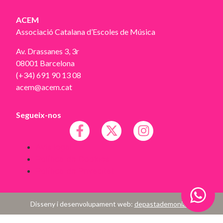
ACEM
Associació Catalana d’Escoles de Música
Av. Drassanes 3, 3r
08001 Barcelona
(+34) 691 90 13 08
acem@acem.cat
Segueix-nos
Avís legal
Política de Cookies
Política de Privacitat
Disseny i desenvolupament web:
depastademoniato