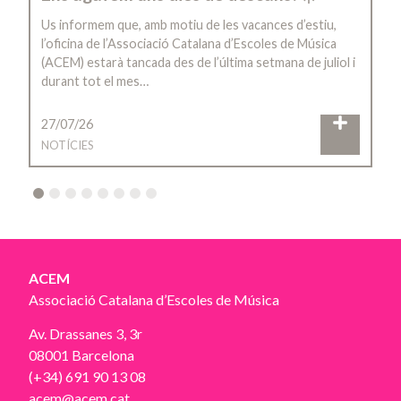
Us informem que, amb motiu de les vacances d’estiu,
l’oficina de l’Associació Catalana d’Escoles de Música
(ACEM) estarà tancada des de l’última setmana de juliol i
durant tot el mes…
27/07/26
NOTÍCIES
2
3
4
5
6
7
8
ACEM
Associació Catalana d’Escoles de Música
Av. Drassanes 3, 3r
08001 Barcelona
(+34) 691 90 13 08
acem@acem.cat