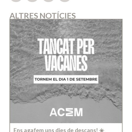
ALTRES NOTÍCIES
Ens agafem uns dies de descans! ☀️