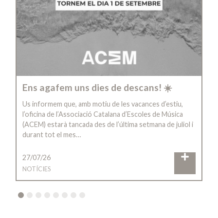
Ens agafem uns dies de descans! ☀️
Us informem que, amb motiu de les vacances d’estiu,
l’oficina de l’Associació Catalana d’Escoles de Música
(ACEM) estarà tancada des de l’última setmana de juliol i
durant tot el mes…
27/07/26
NOTÍCIES
2
3
4
5
6
7
8