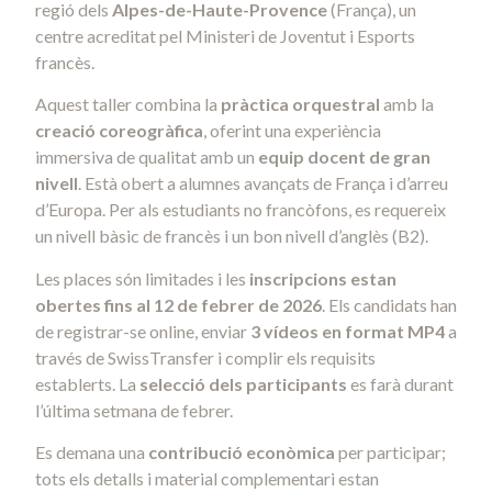
regió dels
Alpes-de-Haute-Provence
(França), un
centre acreditat pel Ministeri de Joventut i Esports
francès.
Aquest taller combina la
pràctica orquestral
amb la
creació coreogràfica
, oferint una experiència
immersiva de qualitat amb un
equip docent de gran
nivell
. Està obert a alumnes avançats de França i d’arreu
d’Europa. Per als estudiants no francòfons, es requereix
un nivell bàsic de francès i un bon nivell d’anglès (B2).
Les places són limitades i les
inscripcions estan
obertes fins al 12 de febrer de 2026
. Els candidats han
de registrar-se online, enviar
3 vídeos en format MP4
a
través de SwissTransfer i complir els requisits
establerts. La
selecció dels participants
es farà durant
l’última setmana de febrer.
Es demana una
contribució econòmica
per participar;
tots els detalls i material complementari estan