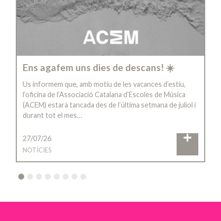
Ens agafem uns dies de descans! ☀️
Us informem que, amb motiu de les vacances d’estiu,
l’oficina de l’Associació Catalana d’Escoles de Música
(ACEM) estarà tancada des de l’última setmana de juliol i
durant tot el mes…
27/07/26
NOTÍCIES
2
3
4
5
6
7
8