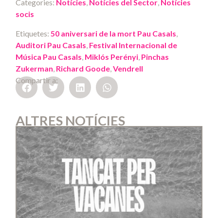
Categories:
Notícies
,
Notícies del Sector
,
Notícies
socis
Etiquetes:
50 aniversari de la mort Pau Casals
,
Auditori Pau Casals
,
Festival Internacional de
Música Pau Casals
,
Miklós Perényi
,
Pinchas
Zukerman
,
Richard Goode
,
Vendrell
Compartir a:
ALTRES NOTÍCIES