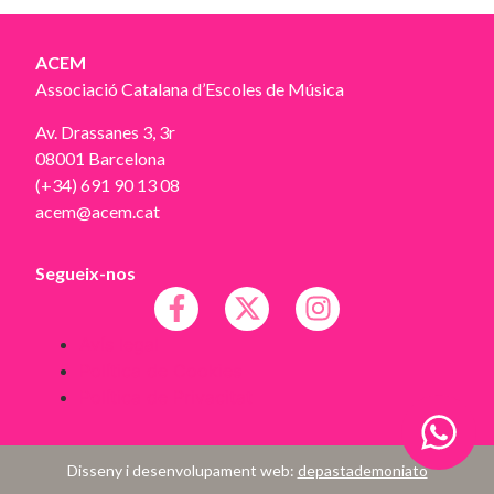
ACEM
Associació Catalana d’Escoles de Música
Av. Drassanes 3, 3r
08001 Barcelona
(+34) 691 90 13 08
acem@acem.cat
Segueix-nos
Avís legal
Política de Cookies
Política de Privacitat
Disseny i desenvolupament web:
depastademoniato