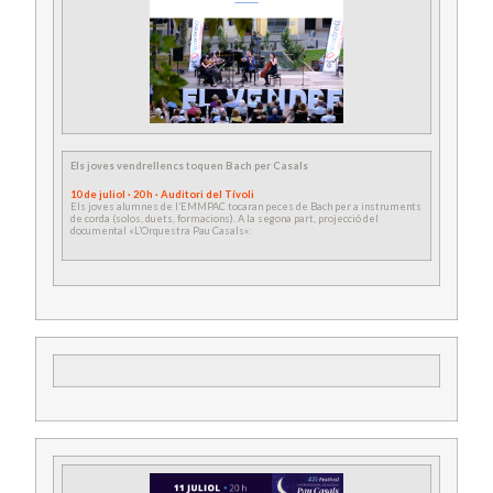
Els joves vendrellencs toquen Bach per Casals
10 de juliol · 20 h · Auditori del Tívoli
Els joves alumnes de l’EMMPAC tocaran peces de Bach per a instruments
de corda (solos, duets, formacions). A la segona part, projecció del
documental «L’Orquestra Pau Casals»: