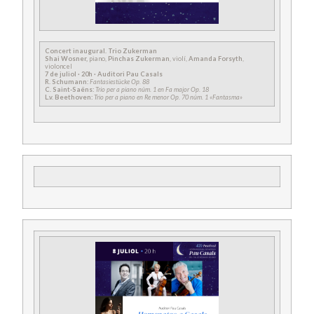
Concert inaugural. Trio Zukerman
Shai Wosner,
piano,
Pinchas Zukerman
, violí,
Amanda Forsyth
,
violoncel
7 de juliol · 20h · Auditori Pau Casals
R. Schumann:
Fantasiestücke Op. 88
C. Saint-Saëns:
Trio per a piano núm. 1 en Fa major Op. 18
L.v. Beethoven:
Trio per a piano en Re menor Op. 70 núm. 1 «Fantasma»