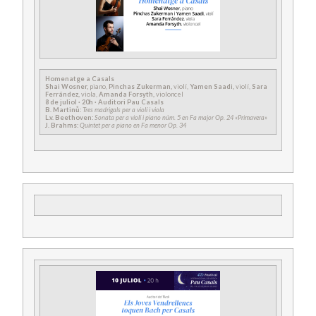
Homenatge a Casals
Shai Wosner,
piano,
Pinchas Zukerman,
violí,
Yamen Saadi,
violí,
Sara
Ferrández,
viola,
Amanda Forsyth,
violoncel
8 de juliol · 20h · Auditori Pau Casals
B. Martin
ů
:
Tres madrigals per a violí i viola
L.v. Beethoven:
Sonata per a violí i piano núm. 5 en Fa major Op. 24 «Primavera»
J. Brahms:
Quintet per a piano en Fa menor Op. 34