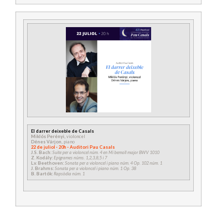
El darrer deixeble de Casals
Miklós Perényi,
violoncel
Dénes Várjon,
piano
22 de juliol · 20h · Auditori Pau Casals
J.S. Bach:
Suite per a violoncel núm. 4 en Mi bemoll major BWV 1010
Z. Kodály:
Epigrames núms. 1,2,3,8,5 i 7
L.v. Beethoven:
Sonata per a violoncel i piano núm. 4 Op. 102 núm. 1
J. Brahms:
Sonata per a violoncel i piano núm. 1 Op. 38
B. Bartók:
Rapsòdia núm. 1