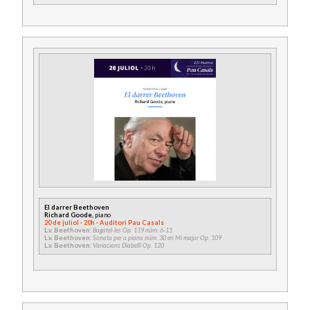
El darrer Beethoven
Richard Goode,
piano
20 de juliol · 20h · Auditori Pau Casals
L.v. Beethoven:
Bagatel·les Op. 119 núm. 6-11
L.v. Beethoven:
Sonata per a piano núm. 30 en Mi major Op. 109
L.v. Beethoven:
Variacions Diabelli Op. 120