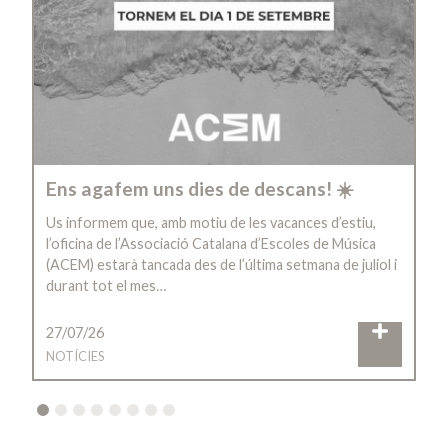
Ens agafem uns dies de descans! ☀️
Us informem que, amb motiu de les vacances d’estiu,
l’oficina de l’Associació Catalana d’Escoles de Música
(ACEM) estarà tancada des de l’última setmana de juliol i
durant tot el mes…
27/07/26
NOTÍCIES
2
3
4
5
6
7
8