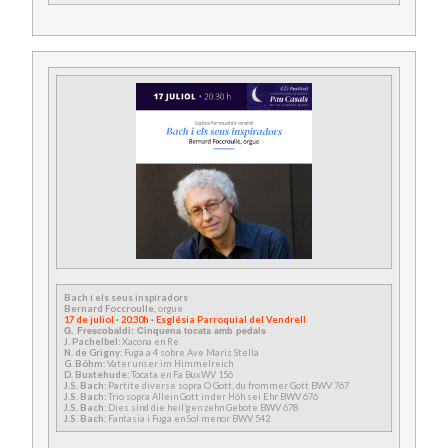
Bach i els seus inspiradors
Bernard Foccroulle,
orgue
17 de juliol · 20:30h · Església Parroquial del Vendrell
G. Frescobaldi: Cinquena tocata amb pedals
J. Pachelbel:
Xacona en Re
N. de Grigny:
Fuga a 4 sobre Ave Maris Stella
G. Böhm:
Vater unser im Himmelreich
D. Buxtehude:
Tocata en Fa BuxWV 156
J.S. Bach:
Partite diverse sopra O Gott, du frommer Gott BWV 767
J.S. Bach:
Trio sopra Allein Gott in der Höh sei Ehr BWV 676
J.S. Bach:
Dies sind die heil’gen zehn Gebote BWV 678
J.S. Bach:
Fantasia i Fuga en Sol menor BWV 542