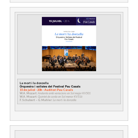
La mort i la donzella
Orquestra i solistes del Festival Pau Casals
15 de juliol · 20h · Auditori Pau Casals
W.A. Mozart:
Andante amb variacions en Sol major KV501
W.A. Mozart:
Quintet de corda en Sol menor KV516
F. Schubert – G. Mahler:
La mort i la donzella