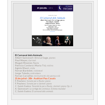
El Carnaval dels Animals
Albert Guinovart i Eris Le Sage,
pianos
Paul Meyer,
clarinet
Magali Mosnier,
flauta
Patricia Cordero i Maria Tió,
violins
Agnès Mauri,
viola
Ferran Bardolet,
violoncel
Jorge Toledo,
contrabaix
Ferran Carceller,
instruments de percussió
21 de juliol · 20h · Auditori Pau Casals
F. Poulenc:
Sonata per a flauta i piano
F. Poulenc:
Sonata per a clarinet i piano
C. Saint-Saëns:
Tarantel·la per a flauta, clarinet i piano Op. 6
A. Guinovart:
Le cortège des animaux. Estrena mundial
C. Saint-Saëns:
El carnaval dels animals