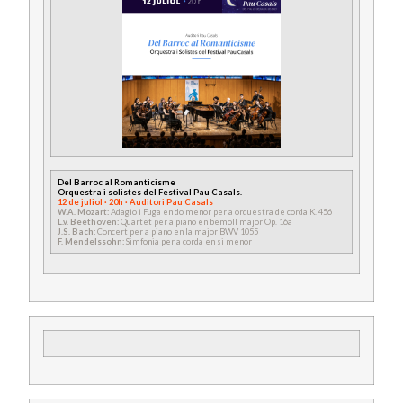
Del Barroc al Romanticisme
Orquestra i solistes del Festival Pau Casals.
12 de juliol · 20h · Auditori Pau Casals
W.A. Mozart:
Adagio i Fuga en do menor per a orquestra de corda K. 456
L.v. Beethoven:
Quartet per a piano en bemoll major Op. 16a
J.S. Bach:
Concert per a piano en la major BWV 1055
F. Mendelssohn:
Simfonia per a corda en si menor