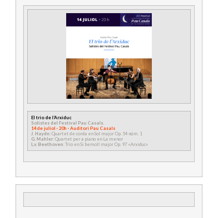
El trio de l’Arxiduc
Solistes del Festival Pau Casals.
14 de juliol · 20h · Auditori Pau Casals
J. Haydn:
Quartet de corda en Sol major Op. 54 núm. 1
G. Mahler:
Quartet per a piano en La menor
L.v. Beethoven
: Trio en Si bemoll major Op. 97 «Arxiduc»