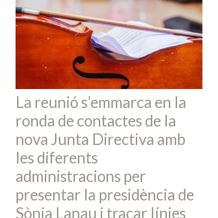
La reunió s’emmarca en la
ronda de contactes de la
nova Junta Directiva amb
les diferents
administracions per
presentar la presidència de
Sònia Lanau i traçar línies