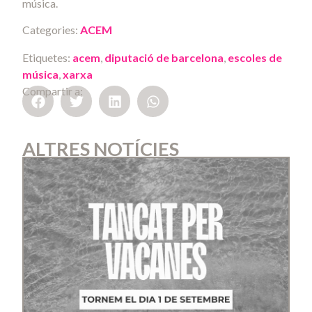
música.
Categories:
ACEM
Etiquetes:
acem
,
diputació de barcelona
,
escoles de
música
,
xarxa
Compartir a:
ALTRES NOTÍCIES