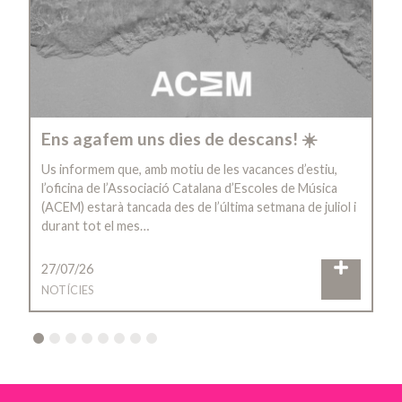
Ens agafem uns dies de descans! ☀️
Us informem que, amb motiu de les vacances d’estiu,
l’oficina de l’Associació Catalana d’Escoles de Música
(ACEM) estarà tancada des de l’última setmana de juliol i
durant tot el mes…
27/07/26
NOTÍCIES
2
3
4
5
6
7
8