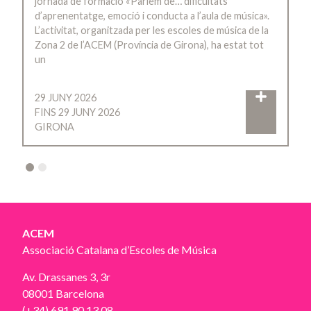
jornada de formació «Parlem de… dificultats
d’aprenentatge, emoció i conducta a l’aula de música».
L’activitat, organitzada per les escoles de música de la
Zona 2 de l’ACEM (Província de Girona), ha estat tot
un
29 JUNY 2026
FINS 29 JUNY 2026
GIRONA
2
ACEM
Associació Catalana d’Escoles de Música
Av. Drassanes 3, 3r
08001 Barcelona
(+34) 691 90 13 08