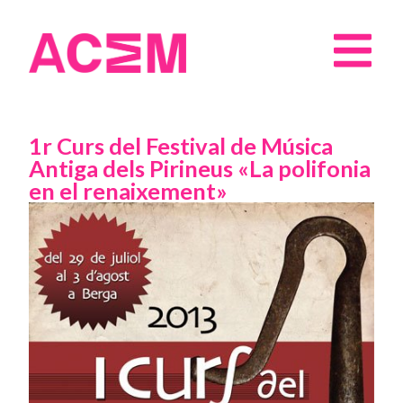
1r Curs del Festival de Música
Antiga dels Pirineus «La polifonia
en el renaixement»