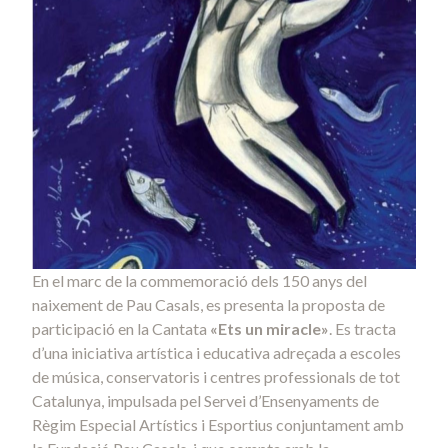
En el marc de la commemoració dels 150 anys del
naixement de Pau Casals, es presenta la proposta de
participació en la Cantata
«Ets un miracle»
. Es tracta
d’una iniciativa artística i educativa adreçada a escoles
de música, conservatoris i centres professionals de tot
Catalunya, impulsada pel Servei d’Ensenyaments de
Règim Especial Artístics i Esportius conjuntament amb