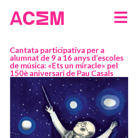
Cantata participativa per a
alumnat de 9 a 16 anys d’escoles
de música: «Ets un miracle» pel
150è aniversari de Pau Casals