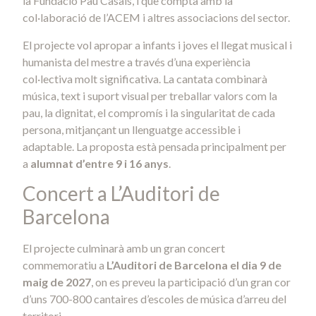
la Fundació Pau Casals, i que compta amb la
col·laboració de l’ACEM i altres associacions del sector.
El projecte vol apropar a infants i joves el llegat musical i
humanista del mestre a través d’una experiència
col·lectiva molt significativa. La cantata combinarà
música, text i suport visual per treballar valors com la
pau, la dignitat, el compromís i la singularitat de cada
persona, mitjançant un llenguatge accessible i
adaptable. La proposta està pensada principalment per
a
alumnat d’entre 9 i 16 anys
.
Concert a L’Auditori de
Barcelona
El projecte culminarà amb un gran concert
commemoratiu a
L’Auditori de Barcelona el dia 9 de
maig de 2027
, on es preveu la participació d’un gran cor
d’uns 700-800 cantaires d’escoles de música d’arreu del
territori.