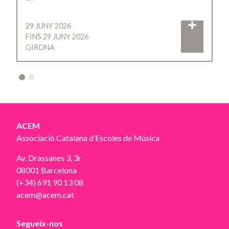
29 JUNY 2026
FINS 29 JUNY 2026
GIRONA
2
ACEM
Associació Catalana d’Escoles de Música
Av. Drassanes 3, 3r
08001 Barcelona
(+34) 691 90 13 08
acem@acem.cat
Segueix-nos