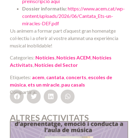
preinscripció aquí
Dossier informatiu:
https://www.acem.cat/wp-
content/uploads/2026/06/Cantata_Ets-un-
miracles-DEF.pdf
Us animem a formar part d’aquest gran homenatge
col·lectiu i a oferir al vostre alumnat una experiència
musical inoblidable!
Categories:
Notícies
,
Notícies ACEM
,
Notícies
Activitats
,
Notícies del Sector
Etiquetes:
acem
,
cantata
,
concerts
,
escoles de
música
,
ets un miracle
,
pau casals
Compartir a:
ALTRES ACTIVITATS