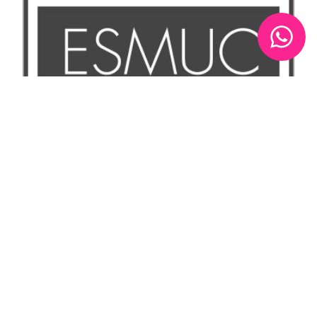
I Esmuc Piano Forum del 28 de febrer al
3 de març
Del 28 de febrer al 3 de març, l’Escola Superior de
Música de Catalunya organitza la primera activitat global