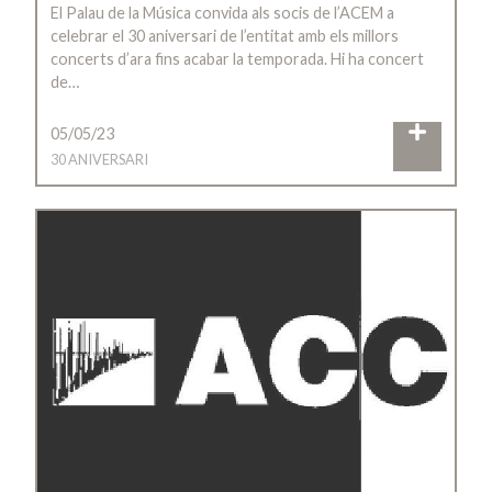
El Palau de la Música convida als socis de l’ACEM a
celebrar el 30 aniversari de l’entitat amb els millors
concerts d’ara fins acabar la temporada. Hi ha concert
de…
05/05/23
30 ANIVERSARI