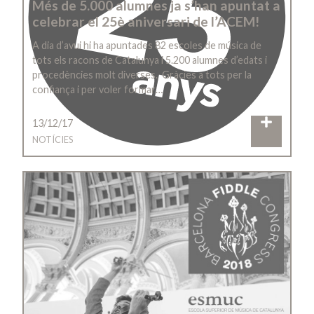
Més de 5.000 alumnes ja s’han apuntat a
celebrar el 25è aniversari de l’ACEM!
A dia d’avui hi ha apuntades 82 escoles de música de
tots els racons de Catalunya i 5.200 alumnes d’edats i
procedències molt diverses. Gràcies a tots per la
confiança i per voler formar…
13/12/17
NOTÍCIES