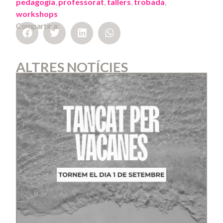
pedagogia
,
professorat
,
tallers
,
trobada
,
workshops
Compartir a:
ALTRES NOTÍCIES