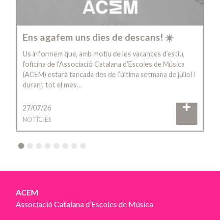
Ens agafem uns dies de descans! ☀️
Us informem que, amb motiu de les vacances d’estiu,
l’oficina de l’Associació Catalana d’Escoles de Música
(ACEM) estarà tancada des de l’última setmana de juliol i
durant tot el mes…
27/07/26
NOTÍCIES
2
3
4
5
6
7
8
ACEM
Associació Catalana d’Escoles de Música