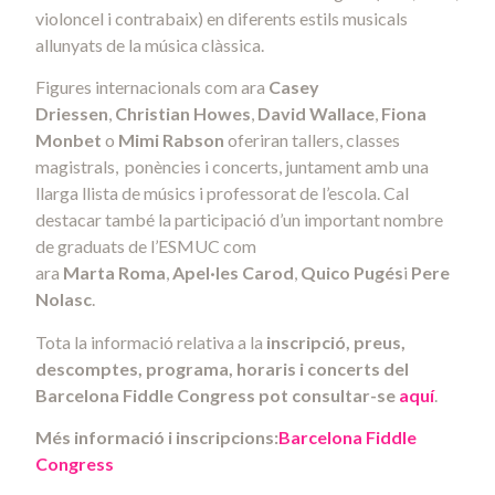
violoncel i contrabaix) en diferents estils musicals
allunyats de la música clàssica.
Figures internacionals com ara
Casey
Driessen
,
Christian Howes
,
David Wallace
,
Fiona
Monbet
o
Mimi Rabson
oferiran tallers, classes
magistrals, ponències i concerts, juntament amb una
llarga llista de músics i professorat de l’escola. Cal
destacar també la participació d’un important nombre
de graduats de l’ESMUC com
ara
Marta
Roma
,
Apel·les
Carod
,
Quico Pugés
i
Pere
Nolasc
.
Tota la informació relativa a la
inscripció, preus,
descomptes, programa, horaris i concerts del
Barcelona Fiddle Congress pot consultar-se
aquí
.
Més informació i inscripcions:
Barcelona Fiddle
Congress