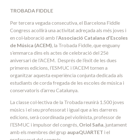
TROBADA FIDDLE
Per tercera vegada consecutiva, el Barcelona Fiddle
Congress acollirà una activitat adreçada als més joves i
en col·laboració amb l’
Associació Catalana d’Escoles
de Música (ACEM)
, la Trobada Fiddle, que enguany
s’emmarca dins els actes de celebració del 25è
aniversari de l’ACEM. Després de l’èxit de les dues
primeres edicions, l’ESMUC i l’ACEM tornen a
organitzar aquesta experiència conjunta dedicada als
estudiants de corda fregada de les escoles de música i
conservatoris d’arreu Catalunya.
La classe col·lectiva de la Trobada reunirà 1.500 joves
músics i el seu professorat i igual que a les darreres
edicions, serà coordinada pel violinista, professor de
l’ESMUC i impulsor del congrés,
Oriol Saña
, juntament
amb els membres del grup
aupaQUARTET
i el
professorat del congrés.