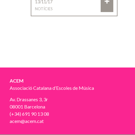
13/11/17
NOTÍCIES
ACEM
Associació Catalana d’Escoles de Música
Av. Drassanes 3, 3r
08001 Barcelona
(+34) 691 90 13 08
acem@acem.cat