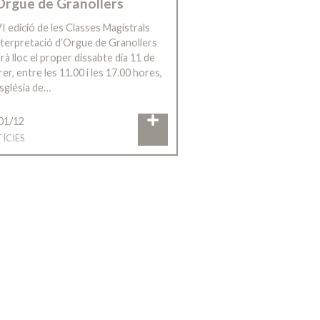
Orgue de Granollers
VI edició de les Classes Magistrals
nterpretació d’Orgue de Granollers
rà lloc el proper dissabte dia 11 de
er, entre les 11.00 i les 17.00 hores,
església de…
01/12
ÍCIES