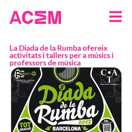
La Diada de la Rumba ofereix
activitats i tallers per a músics i
professors de música