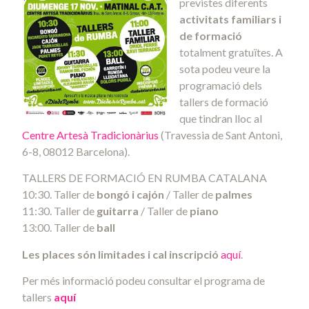
previstes diferents
activitats familiars i
de formació
totalment gratuïtes. A
sota podeu veure la
programació dels
tallers de formació
que tindran lloc al
Centre Artesà Tradicionàrius
(Travessia de Sant Antoni,
6-8, 08012 Barcelona).
TALLERS DE FORMACIÓ EN RUMBA CATALANA
10:30. Taller de
bongó i cajón
/ Taller de
palmes
11:30. Taller de
guitarra
/ Taller de
piano
13:00. Taller de
ball
Les places són limitades i cal inscripció
aquí
.
Per més informació podeu consultar el programa de
tallers
aquí