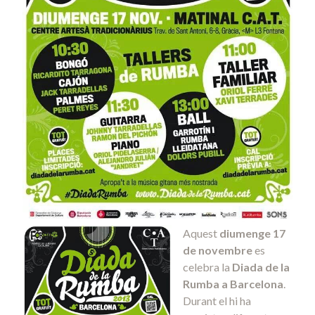
Aquest
diumenge 17
de novembre
es
celebra la
Diada de la
Rumba a Barcelona
.
Durant el hi ha