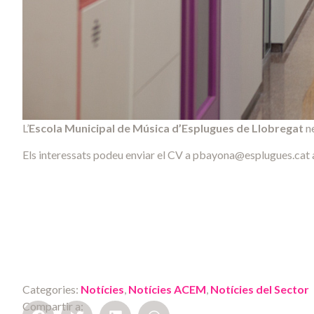
L’
Escola Municipal de Música d’Esplugues de Llobregat
ne
Els interessats podeu enviar el CV a pbayona@esplugues.cat 
Categories:
Notícies
,
Notícies ACEM
,
Notícies del Sector
Compartir a: