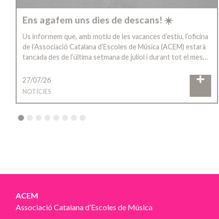
Ens agafem uns dies de descans! ☀️
Us informem que, amb motiu de les vacances d’estiu, l’oficina
de l’Associació Catalana d’Escoles de Música (ACEM) estarà
tancada des de l’última setmana de juliol i durant tot el mes…
27/07/26
NOTÍCIES
2
3
4
5
6
7
8
ACEM
Associació Catalana d’Escoles de Música