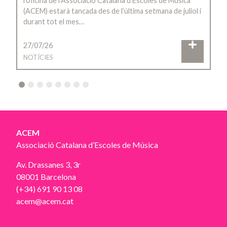
l’oficina de l’Associació Catalana d’Escoles de Música
(ACEM) estarà tancada des de l’última setmana de juliol i
durant tot el mes…
27/07/26
NOTÍCIES
2
3
4
5
6
7
8
ACEM
Associació Catalana d’Escoles de Música
Av. Drassanes 3, 3r
08001 Barcelona
(+34) 691 90 13 08
acem@acem.cat