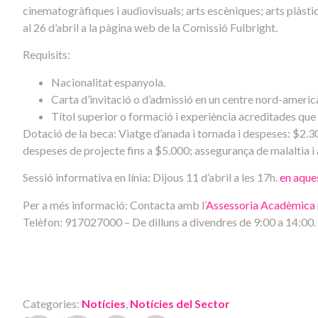
cinematogràfiques i audiovisuals; arts escèniques; arts plàstiq
al 26 d’abril a la pàgina web de la Comissió Fulbright.
Requisits:
Nacionalitat espanyola.
Carta d’invitació o d’admissió en un centre nord-americ
Títol superior o formació i experiència acreditades que 
Dotació de la beca: Viatge d’anada i tornada i despeses: $2.3
despeses de projecte fins a $5.000; assegurança de malaltia i 
Sessió informativa en línia: Dijous 11 d’abril a les 17h.
en aques
Per a més informació: Contacta amb l’
Assessoria Acadèmica
Telèfon: 917027000 – De dilluns a divendres de 9:00 a 14:00.
Categories:
Notícies
,
Notícies del Sector