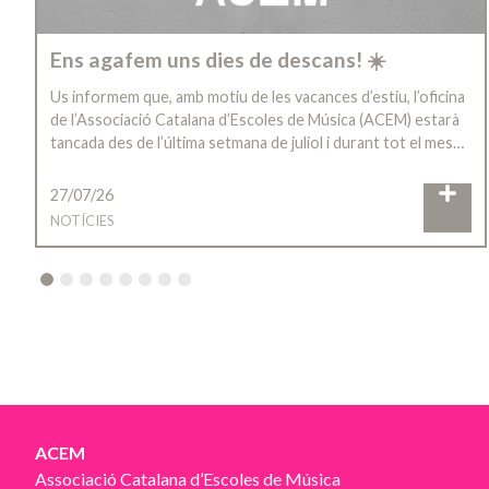
Ens agafem uns dies de descans! ☀️
Us informem que, amb motiu de les vacances d’estiu, l’oficina
de l’Associació Catalana d’Escoles de Música (ACEM) estarà
tancada des de l’última setmana de juliol i durant tot el mes…
27/07/26
NOTÍCIES
2
3
4
5
6
7
8
ACEM
Associació Catalana d’Escoles de Música