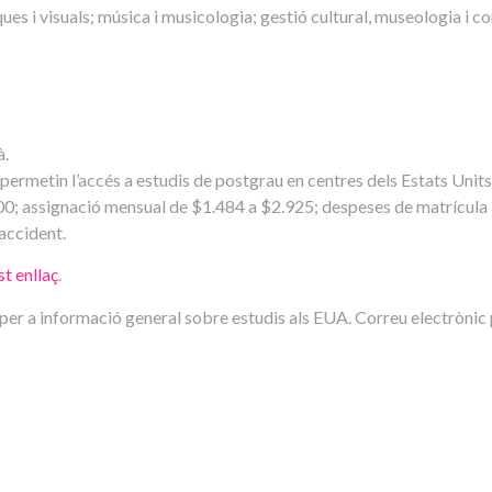
ues i visuals; música i musicologia; gestió cultural, museologia i co
à.
permetin l’accés a estudis de postgrau en centres dels Estats Units
00; assignació mensual de $1.484 a $2.925; despeses de matrícula 
accident.
t enllaç
.
per a informació general sobre estudis als EUA. Correu electrònic p