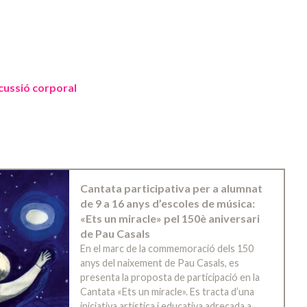
cussió corporal
Cantata participativa per a alumnat
de 9 a 16 anys d’escoles de música:
«Ets un miracle» pel 150è aniversari
de Pau Casals
En el marc de la commemoració dels 150
anys del naixement de Pau Casals, es
presenta la proposta de participació en la
Cantata «Ets un miracle». Es tracta d’una
iniciativa artística i educativa adreçada a