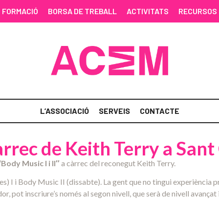
FORMACIÓ
BORSA DE TREBALL
ACTIVITATS
RECURSOS
L’ASSOCIACIÓ
SERVEIS
CONTACTE
càrrec de Keith Terry a Sant
“Body Music I i II″
a càrrec del reconegut Keith Terry.
res) I i Body Music II (dissabte). La gent que no tingui experiència
r, pot inscriure’s només al segon nivell, que serà de nivell avançat 