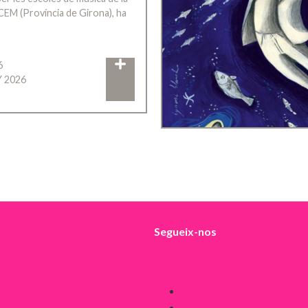
CEM (Província de Girona), ha
6
Y 2026
Segueix-nos
Avís legal
Política de Cookies