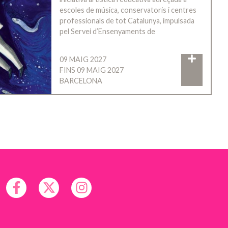
escoles de música, conservatoris i centres
professionals de tot Catalunya, impulsada
pel Servei d’Ensenyaments de
09 MAIG 2027
FINS 09 MAIG 2027
BARCELONA