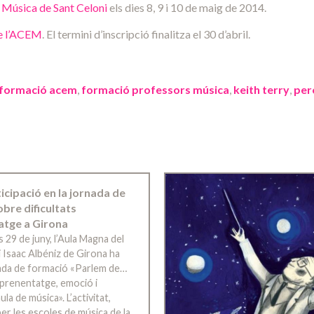
 Música de Sant Celoni
els dies 8, 9 i 10 de maig de 2014.
e l’ACEM
. El termini d’inscripció finalitza el 30 d’abril.
formació acem
,
formació professors música
,
keith terry
,
per
ticipació en la jornada de
bre dificultats
atge a Girona
s 29 de juny, l’Aula Magna del
 Isaac Albéniz de Girona ha
rnada de formació «Parlem de…
’aprenentatge, emoció i
ula de música». L’activitat,
er les escoles de música de la