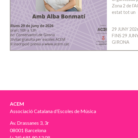
Zona 2 de l’A
estat tot un
29 JUNY 202
FINS 29 JUN
GIRONA
ACEM
Associació Catalana d’Escoles de Música
Av. Drassanes 3, 3r
08001 Barcelona
(+34) 691 90 13 08