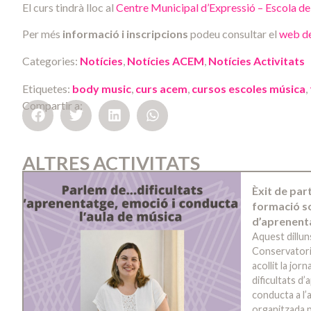
El curs tindrà lloc al
Centre Municipal d’Expressió – Escola de
Per més
informació i inscripcions
podeu consultar el
web d
Categories:
Notícies
,
Notícies ACEM
,
Notícies Activitats
Etiquetes:
body music
,
curs acem
,
cursos escoles música
,
Compartir a:
ALTRES ACTIVITATS
Èxit de par
formació so
d’aprenent
Aquest dillun
Conservatori
acollit la jo
dificultats d
conducta a l’a
organitzada p