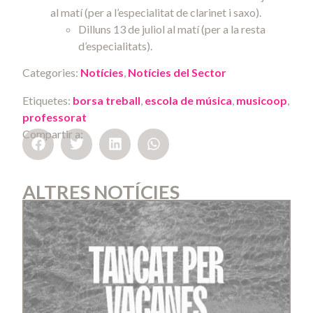
al matí (per a l’especialitat de clarinet i saxo).
Dilluns 13 de juliol al matí (per a la resta
d’especialitats).
Categories:
Notícies
,
Notícies del Sector
Etiquetes:
borsa treball
,
escola de música
,
musicoop
,
professorat
Compartir a:
ALTRES NOTÍCIES