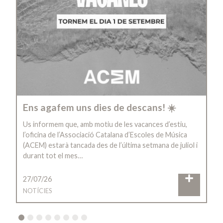
Ens agafem uns dies de descans! ☀️
Us informem que, amb motiu de les vacances d’estiu,
l’oficina de l’Associació Catalana d’Escoles de Música
(ACEM) estarà tancada des de l’última setmana de juliol i
durant tot el mes…
27/07/26
NOTÍCIES
2
3
4
5
6
7
8