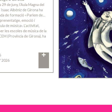
s 29 de juny, l’Aula Magna del
 Isaac Albéniz de Girona ha
rnada de formació «Parlem de…
’aprenentatge, emoció i
ula de música». L’activitat,
er les escoles de música de la
CEM (Província de Girona), ha
6
Y 2026