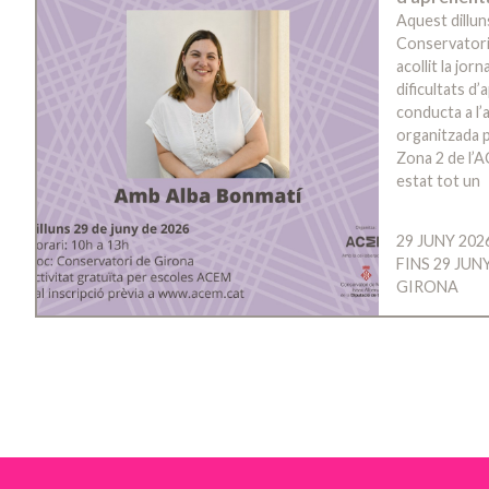
Aquest dillun
Conservatori
acollit la jo
dificultats d
conducta a l’a
organitzada p
Zona 2 de l’A
estat tot un
29 JUNY 202
FINS 29 JUN
GIRONA