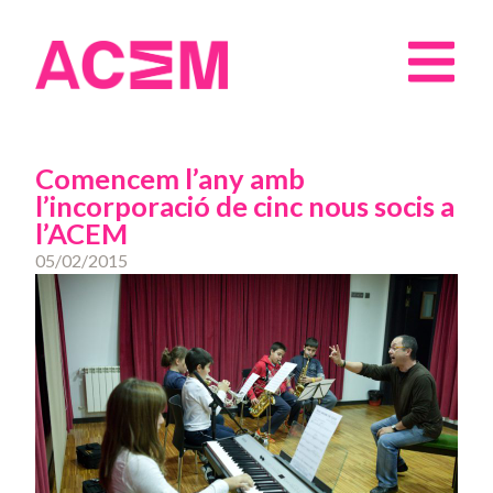
Comencem l’any amb
l’incorporació de cinc nous socis a
l’ACEM
05/02/2015