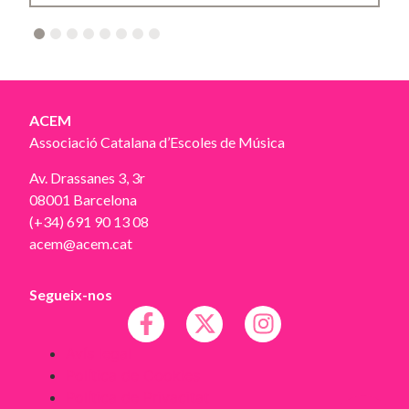
2
3
4
5
6
7
8
ACEM
Associació Catalana d’Escoles de Música
Av. Drassanes 3, 3r
08001 Barcelona
(+34) 691 90 13 08
acem@acem.cat
Segueix-nos
Avís legal
Política de Cookies
Política de Privacitat