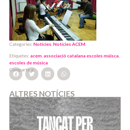
Categories:
Notícies
,
Notícies ACEM
Etiquetes:
acem
,
associació catalana escoles múisca
,
escoles de música
Compartir a:
ALTRES NOTÍCIES