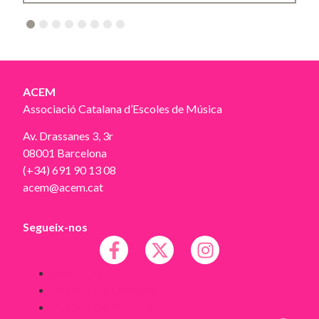
2
3
4
5
6
7
8
ACEM
Associació Catalana d’Escoles de Música
Av. Drassanes 3, 3r
08001 Barcelona
(+34) 691 90 13 08
acem@acem.cat
Segueix-nos
Avís legal
Política de Cookies
Política de Privacitat