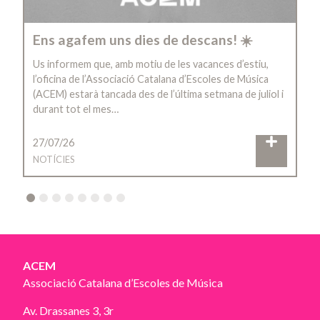
Ens agafem uns dies de descans! ☀️
Us informem que, amb motiu de les vacances d’estiu,
l’oficina de l’Associació Catalana d’Escoles de Música
(ACEM) estarà tancada des de l’última setmana de juliol i
durant tot el mes…
27/07/26
NOTÍCIES
2
3
4
5
6
7
8
ACEM
Associació Catalana d’Escoles de Música
Av. Drassanes 3, 3r