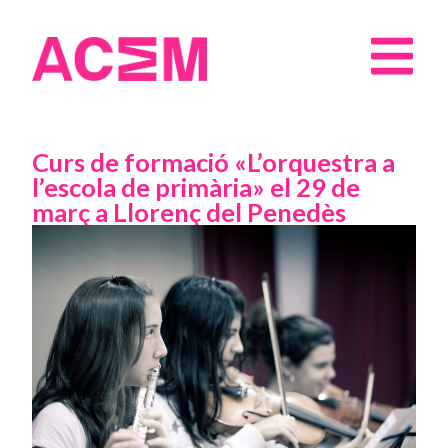
Curs de formació «L’orquestra a
l’escola de primària» el 29 de
març a Llorenç del Penedès