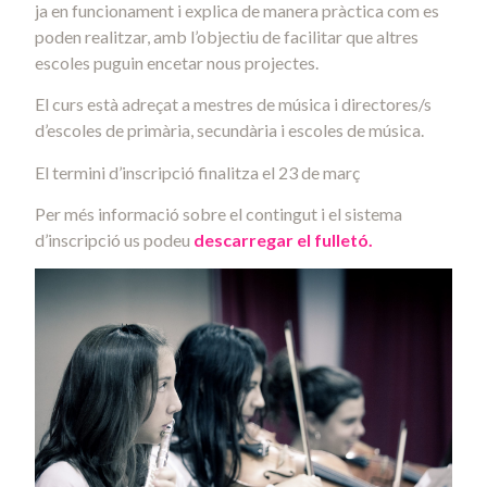
ja en funcionament i explica de manera pràctica com es
poden realitzar, amb l’objectiu de facilitar que altres
escoles puguin encetar nous projectes.
El curs està adreçat a mestres de música i directores/s
d’escoles de primària, secundària i escoles de música.
El termini d’inscripció finalitza el 23 de març
Per més informació sobre el contingut i el sistema
d’inscripció us podeu
descarregar el fulletó.