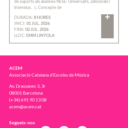
de suports als alumnes NESE: Universalts, adicionals i
intensius. c. Concepte de
DURADA:
8 HORES
INICI:
01 JUL. 2026
FINS:
02 JUL. 2026
LLOC:
EMM LINYOLA
ACEM
Associació Catalana d’Escoles de Música
Av. Drassanes 3, 3r
08001 Barcelona
(+34) 691 90 13 08
acem@acem.cat
Segueix-nos