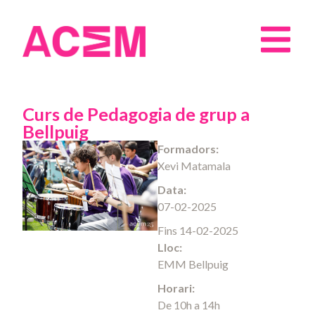
Curs de Pedagogia de grup a
Bellpuig
Formadors:
Xevi Matamala
Data:
07-02-2025
Fins 14-02-2025
Lloc:
EMM Bellpuig
Horari:
De 10h a 14h