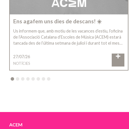
Ens agafem uns dies de descans! ☀️
Us informem que, amb motiu de les vacances d’estiu, l’oficina
de l’Associació Catalana d’Escoles de Música (ACEM) estarà
tancada des de l’última setmana de juliol i durant tot el mes…
27/07/26
NOTÍCIES
2
3
4
5
6
7
8
ACEM