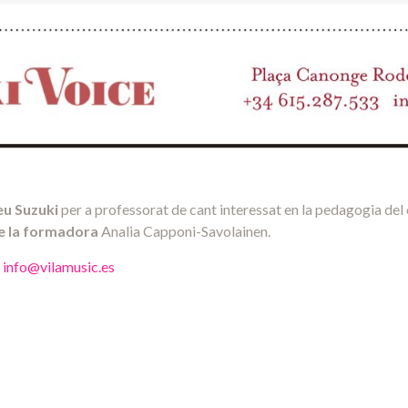
u Suzuki
per a professorat de cant interessat en la pedagogia del
de la formadora
Analia Capponi-Savolainen.
:
info@vilamusic.es