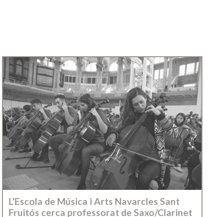
L’Escola de Música i Arts Navarcles Sant
Fruitós cerca professorat de Saxo/Clarinet