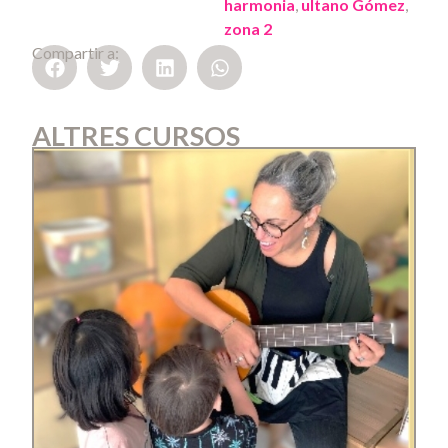
harmonia
,
ultano Gómez
,
zona 2
Compartir a:
ALTRES CURSOS