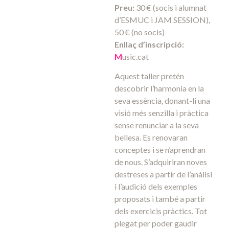
Preu:
30 € (socis i alumnat
d’ESMUC i JAM SESSION),
50 € (no socis)
Enllaç d’inscripció:
M
usic.cat
Aquest taller pretén
descobrir l’harmonia en la
seva essència, donant-li una
visió més senzilla i pràctica
sense renunciar a la seva
bellesa. Es renovaran
conceptes i se n’aprendran
de nous. S’adquiriran noves
destreses a partir de l’anàlisi
i l’audició dels exemples
proposats i també a partir
dels exercicis pràctics. Tot
plegat per poder gaudir