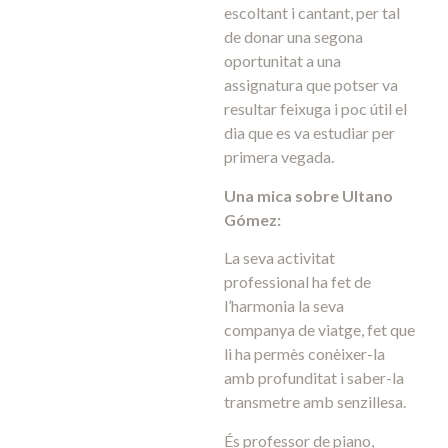
escoltant i cantant, per tal
de donar una segona
oportunitat a una
assignatura que potser va
resultar feixuga i poc útil el
dia que es va estudiar per
primera vegada.
Una mica sobre Ultano
Gómez:
La seva activitat
professional ha fet de
l’harmonia la seva
companya de viatge, fet que
li ha permès conèixer-la
amb profunditat i saber-la
transmetre amb senzillesa.
És professor de piano,