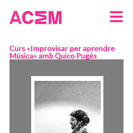
Curs «Improvisar per aprendre
Música» amb Quico Pugès