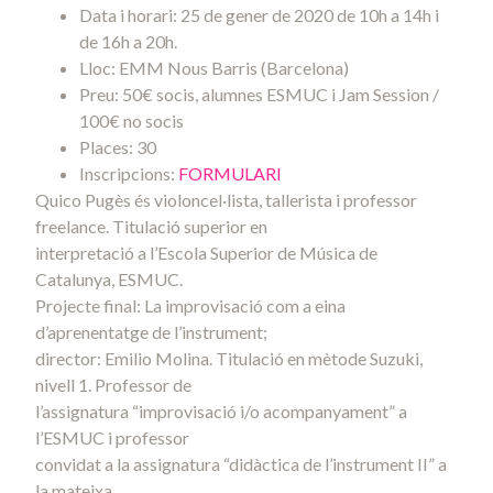
Data i horari: 25 de gener de 2020 de 10h a 14h i
de 16h a 20h.
Lloc: EMM Nous Barris (Barcelona)
Preu: 50€ socis, alumnes ESMUC i Jam Session /
100€ no socis
Places: 30
Inscripcions:
FORMULARI
Quico Pugès és violoncel·lista, tallerista i professor
freelance. Titulació superior en
interpretació a l’Escola Superior de Música de
Catalunya, ESMUC.
Projecte final: La improvisació com a eina
d’aprenentatge de l’instrument;
director: Emilio Molina. Titulació en mètode Suzuki,
nivell 1. Professor de
l’assignatura “improvisació i/o acompanyament” a
l’ESMUC i professor
convidat a la assignatura “didàctica de l’instrument II” a
la mateixa