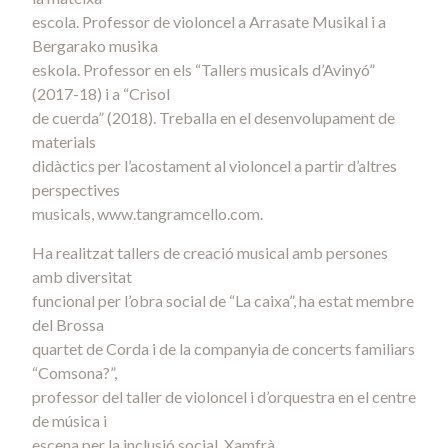
escola. Professor de violoncel a Arrasate Musikal i a
Bergarako musika
eskola. Professor en els “Tallers musicals d’Avinyó”
(2017-18) i a “Crisol
de cuerda” (2018). Treballa en el desenvolupament de
materials
didàctics per l’acostament al violoncel a partir d’altres
perspectives
musicals, www.tangramcello.com.
Ha realitzat tallers de creació musical amb persones
amb diversitat
funcional per l’obra social de “La caixa”, ha estat membre
del Brossa
quartet de Corda i de la companyia de concerts familiars
“Comsona?”,
professor del taller de violoncel i d’orquestra en el centre
de música i
escena per la inclusió social, Xamfrà.