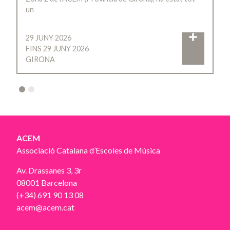
un
29 JUNY 2026
FINS 29 JUNY 2026
GIRONA
2
ACEM
Associació Catalana d’Escoles de Música
Av. Drassanes 3, 3r
08001 Barcelona
(+34) 691 90 13 08
acem@acem.cat