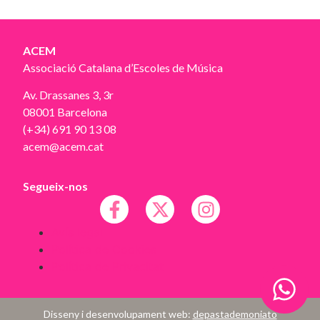
ACEM
Associació Catalana d’Escoles de Música
Av. Drassanes 3, 3r
08001 Barcelona
(+34) 691 90 13 08
acem@acem.cat
Segueix-nos
Avís legal
Política de Cookies
Política de Privacitat
Disseny i desenvolupament web:
depastademoniato