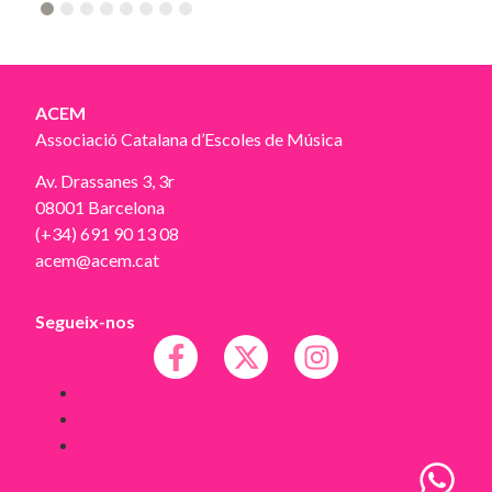
2
3
4
5
6
7
8
ACEM
Associació Catalana d’Escoles de Música
Av. Drassanes 3, 3r
08001 Barcelona
(+34) 691 90 13 08
acem@acem.cat
Segueix-nos
Avís legal
Política de Cookies
Política de Privacitat