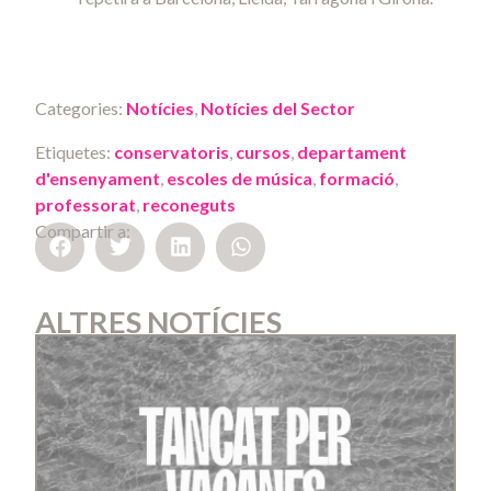
Categories:
Notícies
,
Notícies del Sector
Etiquetes:
conservatoris
,
cursos
,
departament
d'ensenyament
,
escoles de música
,
formació
,
professorat
,
reconeguts
Compartir a:
ALTRES NOTÍCIES