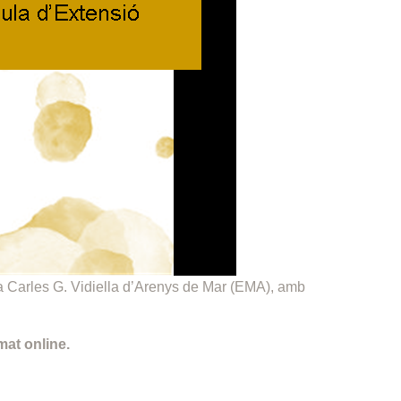
a Carles G. Vidiella d’Arenys de Mar (EMA), amb
rmat online.