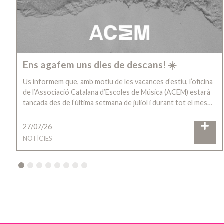
Ens agafem uns dies de descans! ☀️
Us informem que, amb motiu de les vacances d’estiu, l’oficina
de l’Associació Catalana d’Escoles de Música (ACEM) estarà
tancada des de l’última setmana de juliol i durant tot el mes…
27/07/26
NOTÍCIES
2
3
4
5
6
7
8