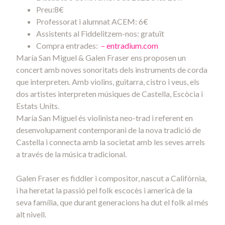
Preu:8€
Professorat i alumnat ACEM: 6€
Assistents al Fiddelitzem-nos: gratuït
Compra entrades:
– entradium.com
María San Miguel & Galen Fraser ens proposen un
concert amb noves sonoritats dels instruments de corda
que interpreten. Amb violins, guitarra, cistro i veus, els
dos artistes interpreten músiques de Castella, Escòcia i
Estats Units.
María San Miguel és violinista neo-trad i referent en
desenvolupament contemporani de la nova tradició de
Castella i connecta amb la societat amb les seves arrels
a través de la música tradicional.
Galen Fraser es fiddler i compositor, nascut a Califòrnia,
i ha heretat la passió pel folk escocès i americà de la
seva família, que durant generacions ha dut el folk al més
alt nivell.