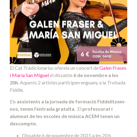
El Cat Tradicionarius ofereix un concert de
Galen Frases
i María San Miguel
el dissabte
6 de novembre a les
20h
.
Aquests 2 artistes participen enguany a la Trobada
Fiddle.
Els
assistents a la jornada de formació Fiddelitzem-
nos, tenen l’entrada gratuïta.
El
professorat i
alumnat de les escoles de música ACEM tenen un
descompte.
Dissabte 6 de novembre de 2021 a les 20 h