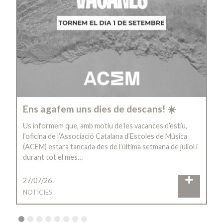
Ens agafem uns dies de descans! ☀️
Us informem que, amb motiu de les vacances d’estiu,
l’oficina de l’Associació Catalana d’Escoles de Música
(ACEM) estarà tancada des de l’última setmana de juliol i
durant tot el mes…
27/07/26
NOTÍCIES
2
3
4
5
6
7
8