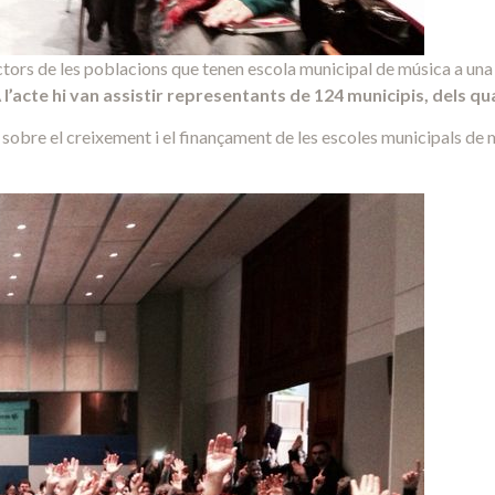
ectors de les poblacions que tenen escola municipal de música a un
 l’acte hi van assistir representants de 124 municipis, dels qua
obre el creixement i el finançament de les escoles municipals de 