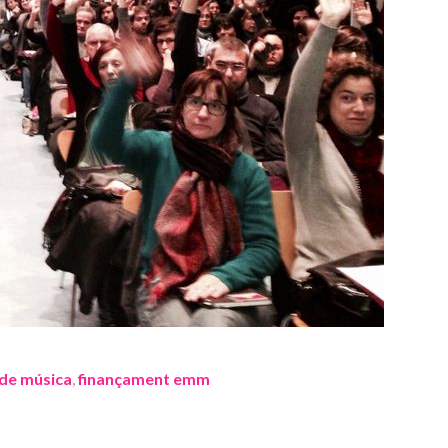
 de música
,
finançament emm