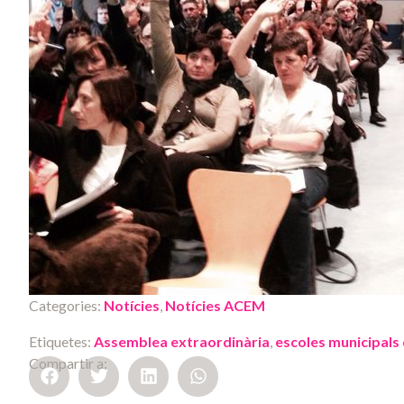
Categories:
Notícies
,
Notícies ACEM
Etiquetes:
Assemblea extraordinària
,
escoles municipals
Compartir a: