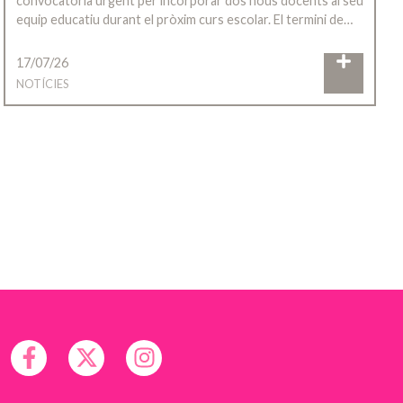
convocatòria urgent per incorporar dos nous docents al seu
equip educatiu durant el pròxim curs escolar. El termini de…
17/07/26
NOTÍCIES