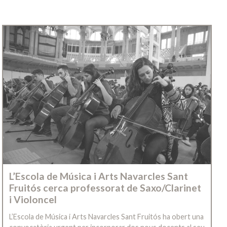
L’Escola de Música i Arts Navarcles Sant
Fruitós cerca professorat de Saxo/Clarinet
i Violoncel
L’Escola de Música i Arts Navarcles Sant Fruitós ha obert una