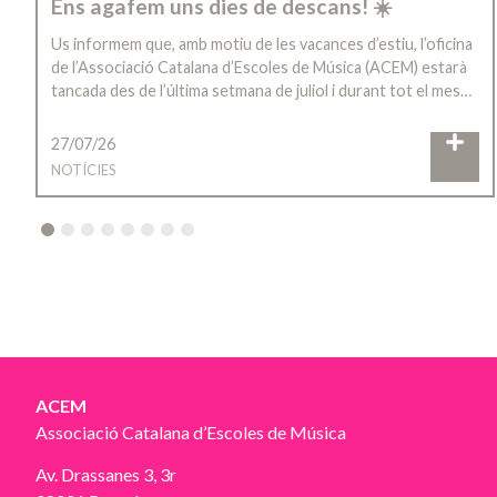
Ens agafem uns dies de descans! ☀️
Us informem que, amb motiu de les vacances d’estiu, l’oficina
de l’Associació Catalana d’Escoles de Música (ACEM) estarà
tancada des de l’última setmana de juliol i durant tot el mes…
27/07/26
NOTÍCIES
2
3
4
5
6
7
8
ACEM
Associació Catalana d’Escoles de Música
Av. Drassanes 3, 3r