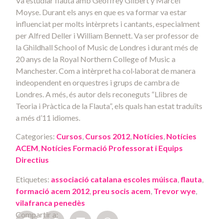
Va estudiar flauta amb Geoffrey Gilbert y Marcel
Moyse. Durant els anys en que es va formar va estar
influenciat per molts intèrprets i cantants, especialment
per Alfred Deller i William Bennett. Va ser professor de
la Ghildhall School of Music de Londres i durant més de
20 anys de la Royal Northern College of Music a
Manchester. Com a intèrpret ha col·laborat de manera
indeopendent en orquestres i grups de cambra de
Londres. A més, és autor dels reconeguts “Llibres de
Teoria i Pràctica de la Flauta”, els quals han estat traduïts
a més d’11 idiomes.
Categories:
Cursos
,
Cursos 2012
,
Notícies
,
Notícies
ACEM
,
Notícies Formació Professorat i Equips
Directius
Etiquetes:
associació catalana escoles múisca
,
flauta
,
formació acem 2012
,
preu socis acem
,
Trevor wye
,
vilafranca penedès
Compartir a: