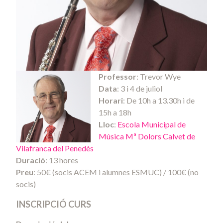
Professor
: Trevor Wye
Data
: 3 i 4 de juliol
Horari
: De 10h a 13.30h i de
15h a 18h
Lloc
:
Escola Municipal de
Música Mª Dolors Calvet de
Vilafranca del Penedès
Duració
: 13 hores
Preu
: 50€ (socis ACEM i alumnes ESMUC) / 100€ (no
socis)
INSCRIPCIÓ CURS