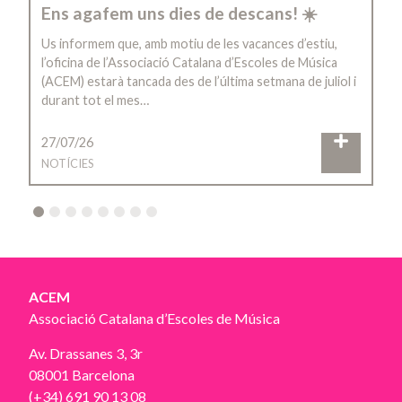
Ens agafem uns dies de descans! ☀️
Us informem que, amb motiu de les vacances d’estiu,
l’oficina de l’Associació Catalana d’Escoles de Música
(ACEM) estarà tancada des de l’última setmana de juliol i
durant tot el mes…
27/07/26
NOTÍCIES
2
3
4
5
6
7
8
ACEM
Associació Catalana d’Escoles de Música
Av. Drassanes 3, 3r
08001 Barcelona
(+34) 691 90 13 08