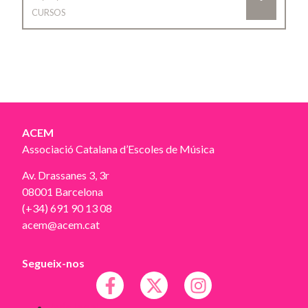
CURSOS
ACEM
Associació Catalana d’Escoles de Música
Av. Drassanes 3, 3r
08001 Barcelona
(+34) 691 90 13 08
acem@acem.cat
Segueix-nos
Avís legal