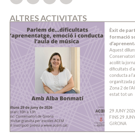
ALTRES ACTIVITATS
Èxit de par
formació so
d’aprenent
Aquest dillun
Conservatori
acollit la jo
dificultats d
conducta a l’a
organitzada p
Zona 2 de l’A
estat tot un
29 JUNY 202
FINS 29 JUN
GIRONA