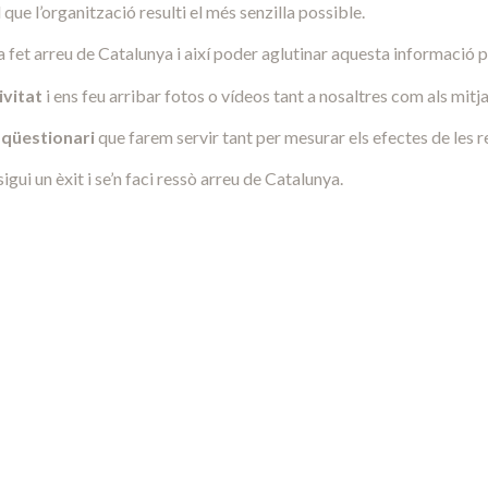
que l’organització resulti el més senzilla possible.
fet arreu de Catalunya i així poder aglutinar aquesta informació p
ivitat
i ens feu arribar fotos o vídeos tant a nosaltres com als mit
t qüestionari
que farem servir tant per mesurar els efectes de les r
i un èxit i se’n faci ressò arreu de Catalunya.