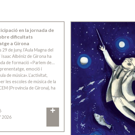
ticipació en la jornada de
bre dificultats
atge a Girona
s 29 de juny, l’Aula Magna del
 Isaac Albéniz de Girona ha
rnada de formació «Parlem de…
’aprenentatge, emoció i
ula de música». L’activitat,
er les escoles de música de la
CEM (Província de Girona), ha
6
Y 2026