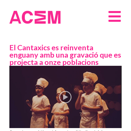
El Cantaxics es reinventa
enguany amb una gravació que es
projecta a onze poblacions