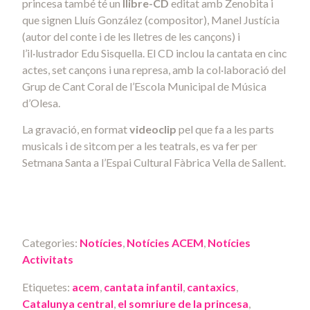
princesa també té un
llibre-CD
editat amb Zenobita i
que signen Lluís González (compositor), Manel Justícia
(autor del conte i de les lletres de les cançons) i
l’il·lustrador Edu Sisquella. El CD inclou la cantata en cinc
actes, set cançons i una represa, amb la col·laboració del
Grup de Cant Coral de l’Escola Municipal de Música
d’Olesa.
La gravació, en format
videoclip
pel que fa a les parts
musicals i de sitcom per a les teatrals, es va fer per
Setmana Santa a l’Espai Cultural Fàbrica Vella de Sallent.
Categories:
Notícies
,
Notícies ACEM
,
Notícies
Activitats
Etiquetes:
acem
,
cantata infantil
,
cantaxics
,
Catalunya central
,
el somriure de la princesa
,