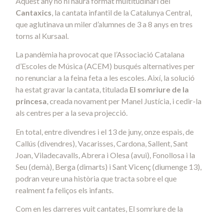
Aquest any no hi haurà format multitudinari del
Cantaxics
, la cantata infantil de la Catalunya Central,
que aglutinava un miler d’alumnes de 3 a 8 anys en tres
torns al Kursaal.
La pandèmia ha provocat que l’Associació Catalana
d’Escoles de Música (ACEM) busqués alternatives per
no renunciar a la feina feta a les escoles. Així, la solució
ha estat gravar la cantata, titulada
El somriure de la
princesa
, creada novament per Manel Justícia, i cedir-la
als centres per a la seva projecció.
En total, entre divendres i el 13 de juny, onze espais, de
Callús (divendres), Vacarisses, Cardona, Sallent, Sant
Joan, Viladecavalls, Abrera i Olesa (avui), Fonollosa i la
Seu (demà), Berga (dimarts) i Sant Vicenç (diumenge 13),
podran veure una història que tracta sobre el que
realment fa feliços els infants.
Com en les darreres vuit cantates, El somriure de la