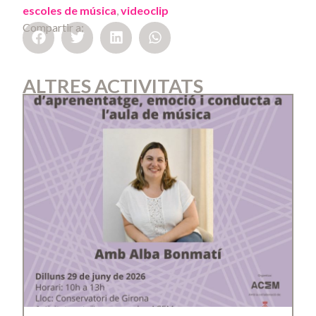
escoles de música
,
videoclip
Compartir a:
ALTRES ACTIVITATS